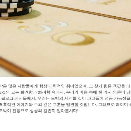
박은 많은 사람들에게 항상 매력적인 취미였으며, 그 찾기 힘든 잭팟을 
것의 모든 화려함과 화려함 속에서, 우리의 마음 속에 한 가지 의문이 
 블로그 게시물에서, 우리는 도박의 세계를 깊이 파고들어 성공 가능성을
 매혹적인 이야기와 주의 깊은 교훈을 발견할 것입니다. 그러므로 레이디 
 도박이 진정으로 성공의 길인지 알아봅시다!