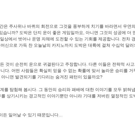
 인간은 주사위나 바퀴의 회전으로 그것을 풍부하게 치기를 바라면서 우연의
있습니까? 도박은 단지 운이 좋은 게임일까요, 아니면 그것의 성공에 더 
일상에서 벗어나 운명 자체에 도전할 수 있는 기회를 제공합니다. 전차 
롯머신으로 가득 찬 오늘날의 카지노까지 도박은 대륙에 걸쳐 수십억 달러
모든 것이 순전히 운으로 귀결된다고 주장합니다. 다른 이들은 전략적 사
니다. 어떤 사람들은 확실히 믿을 수 없는 확률에 맞서 놀라운 승리를 거
, 아니면 발견되기를 기다리는 숨겨진 패턴이 있을까요?
세계를 탐험해 봅시다. 그 동안의 승리와 패배에 대한 이야기를 모두 밝혀
 이유를 상기시키는 경고적인 이야기뿐만 아니라 기대를 저버린 열정적인 도
일이든 일어날 수 있기 때문입니다…