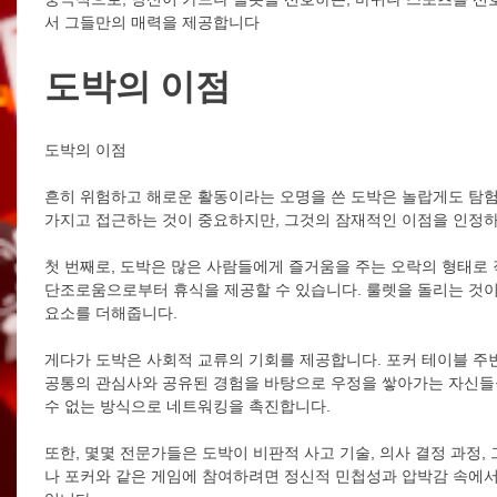
서 그들만의 매력을 제공합니다
도박의 이점
도박의 이점
흔히 위험하고 해로운 활동이라는 오명을 쓴 도박은 놀랍게도 탐험
가지고 접근하는 것이 중요하지만, 그것의 잠재적인 이점을 인정하
첫 번째로, 도박은 많은 사람들에게 즐거움을 주는 오락의 형태로
단조로움으로부터 휴식을 제공할 수 있습니다. 룰렛을 돌리는 것이
요소를 더해줍니다.
게다가 도박은 사회적 교류의 기회를 제공합니다. 포커 테이블 주
공통의 관심사와 공유된 경험을 바탕으로 우정을 쌓아가는 자신들
수 없는 방식으로 네트워킹을 촉진합니다.
또한, 몇몇 전문가들은 도박이 비판적 사고 기술, 의사 결정 과정
나 포커와 같은 게임에 참여하려면 정신적 민첩성과 압박감 속에서