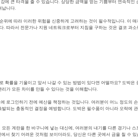
강에 큰 타격을 줄 수 있습니다. 상당한 금액을 얻는 기쁨부터 연속적인 
려납니다.
순위에 따라 이러한 위험을 신중하게 고려하는 것이 필수적입니다. 이 매
다. 따라서 전문가나 지원 네트워크로부터 지침을 구하는 것은 결코 과소
로 확률을 기울이고 앞서 나갈 수 있는 방법이 있다면 어떨까요? 도박은 
관리가 모든 차이를 만들 수 있다는 것을 이해합니다.
에 로그인하기 전에 예산을 책정하는 것입니다. 여러분이 어느 정도의 
촉발되는 충동적인 결정을 예방합니다. 도박은 필수품이 아니라 오락에 
 모든 계란을 한 바구니에 넣는 대신에, 여러분의 내기를 다른 경기나 스
선에서 찾기 어려운 것처럼 보이더라도, 당신은 다른 곳에서 금을 칠 수 있