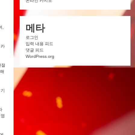
온라인 카지노
메타
며,
로그인
입력 내용 피드
 카
댓글 피드
WordPress.org
간절
 해
내기
라
번영
안에