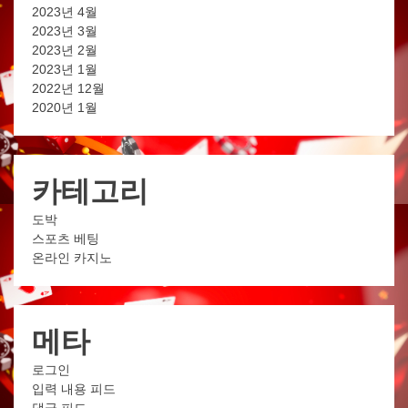
2023년 4월
2023년 3월
2023년 2월
2023년 1월
2022년 12월
2020년 1월
카테고리
도박
스포츠 베팅
온라인 카지노
메타
로그인
입력 내용 피드