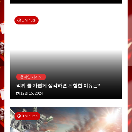
1 Minute
온라인 카지노
먹튀 를 가볍게 생각하면 위험한 이유는?
12월 15, 2024
0 Minutes