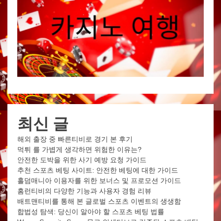
최신 글
해외 출장 중 빠른티비로 경기 본 후기
먹튀 를 가볍게 생각하면 위험한 이유는?
안전한 도박을 위한 사기 예방 요청 가이드
추천 스포츠 베팅 사이트: 안전한 베팅에 대한 가이드
홀덤매니아 이용자를 위한 보너스 및 프로모션 가이드
홈런티비의 다양한 기능과 사용자 경험 리뷰
배트맨티비를 통해 본 글로벌 스포츠 이벤트의 생생함
합법성 탐색: 당신이 알아야 할 스포츠 베팅 법률