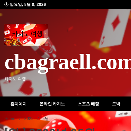
Skip
일요일, 8월 9, 2026
to
content
cbagraell.co
카지노 여행
홈페이지
온라인 카지노
스포츠 베팅
도박
Home
2023
5월