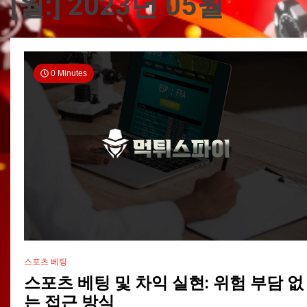
[월:] 2023년 05월
0 Minutes
스포츠 베팅
스포츠 베팅 및 차익 실현: 위험 부담 없
는 접근 방식