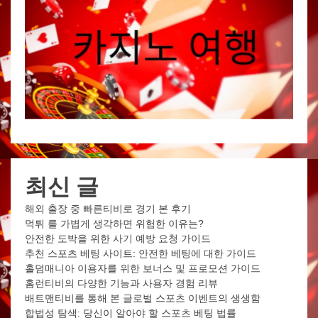
최신 글
해외 출장 중 빠른티비로 경기 본 후기
먹튀 를 가볍게 생각하면 위험한 이유는?
안전한 도박을 위한 사기 예방 요청 가이드
추천 스포츠 베팅 사이트: 안전한 베팅에 대한 가이드
홀덤매니아 이용자를 위한 보너스 및 프로모션 가이드
홈런티비의 다양한 기능과 사용자 경험 리뷰
배트맨티비를 통해 본 글로벌 스포츠 이벤트의 생생함
합법성 탐색: 당신이 알아야 할 스포츠 베팅 법률