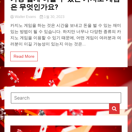
은 무엇인가요?
Walter Evans
1월 30, 2023
카지노 게임을 하는 것은 시간을 보내고 돈을 벌 수 있는 재미
있는 방법이 될 수 있습니다. 하지만 너무나 다양한 종류의 카
지노 게임을 이용할 수 있기 때문에, 어떤 게임이 여러분과 여
러분이 이길 가능성이 있는지 아는 것은...
Read More