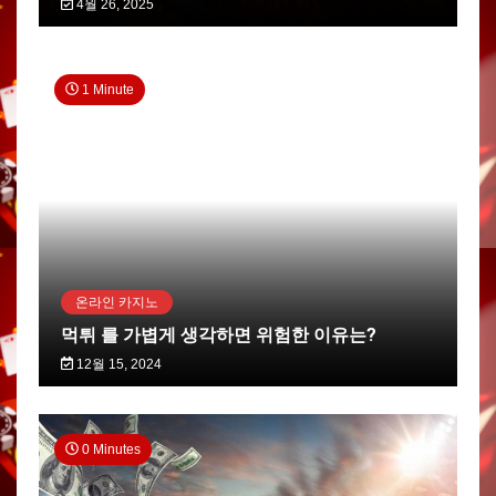
4월 26, 2025
1 Minute
온라인 카지노
먹튀 를 가볍게 생각하면 위험한 이유는?
12월 15, 2024
0 Minutes