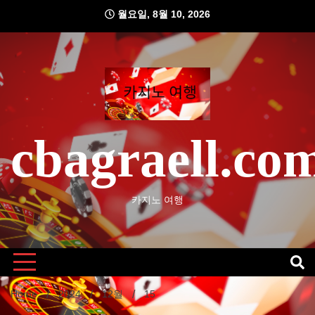
Skip
월요일, 8월 10, 2026
to
content
cbagraell.co
카지노 여행
Home
2024
12월
15