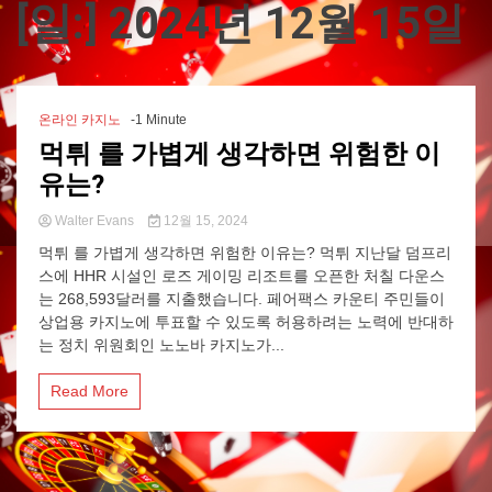
[일:] 2024년 12월 15일
온라인 카지노
-1 Minute
먹튀 를 가볍게 생각하면 위험한 이
유는?
Walter Evans
12월 15, 2024
먹튀 를 가볍게 생각하면 위험한 이유는? 먹튀 지난달 덤프리
스에 HHR 시설인 로즈 게이밍 리조트를 오픈한 처칠 다운스
는 268,593달러를 지출했습니다. 페어팩스 카운티 주민들이
상업용 카지노에 투표할 수 있도록 허용하려는 노력에 반대하
는 정치 위원회인 노노바 카지노가...
Read More