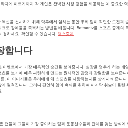
작자에 이르기까지 각 개인은 완벽한 시청 경험을 제공하는 데 중요한 
 액션을 선사하기 위해 막후에서 일하는 동안 우리 팀이 직면한 도전과 
크로 장애물을 극복하는 방법을 배웁니다. Batmantv를 스포츠 중계의 
시청하세요. 확인할 수 있습니다:
챔스중계
.
등장합니다
츠 이벤트에서 가장 매혹적인 순간을 보여줍니다. 심장을 멈추게 하는 게
포츠를 보기에 매우 짜릿하게 만드는 원시적인 감정과 강렬함을 보여줍니
든, 이 이미지들은 우리에게 왜 스포츠를 사랑하는지를 상기시켜 줍니다 
앞에 펼쳐집니다. 그러니 편안히 앉아 휴식을 취하며 마지막 휘슬이 울린 
.
 사용은 팬들이 그들이 가장 좋아하는 팀과 운동선수들과 관계를 맺는 방식에 