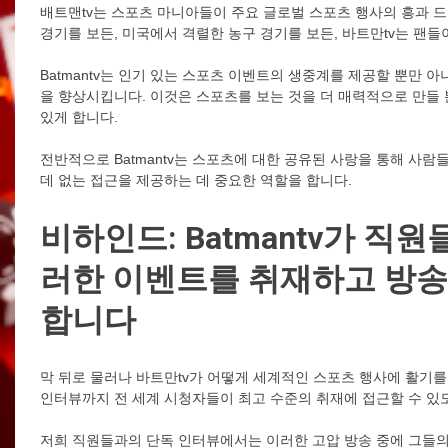
배트맨tv는 스포츠 마니아들이 주요 글로벌 스포츠 행사의 흥과 
경기를 보든, 미국에서 격렬한 농구 경기를 보든, 바트만tv는 팬들
Batmantv는 인기 있는 스포츠 이벤트의 생중계를 제공할 뿐만 
을 향상시킵니다. 이것은 스포츠를 보는 것을 더 매력적으로 만들
있게 합니다.
전반적으로 Batmantv는 스포츠에 대한 공유된 사랑을 통해 사
데 없는 접근을 제공하는 데 중요한 역할을 합니다.
비하인드: Batmantv가 
러한 이벤트를 취재하고 방송
합니다
막 뒤로 물러나 바트만tv가 어떻게 세계적인 스포츠 행사에 활기를
인터뷰까지 전 세계 시청자들이 최고 수준의 취재에 접근할 수 있
저희 직원들과의 단독 인터뷰에서는 이러한 고압 방송 중에 그들의