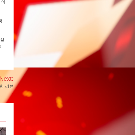
 아
것
확실
을
Next:
험 리뷰