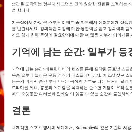
순간을 포착하는 것부터 세그먼트 간의 원활한 전환을 조정하는 제
을 합니다.
지구상에서 가장 큰 스포츠 이벤트 중 일부에서 여러분에게 생생한
를 발견하세요. 창의적인 과정에 대한 통찰력을 얻고 창의력과 팀워
지로 삼기 위해 무엇이 필요한지에 대한 더 많은 내부자 이야기를 
기억에 남는 순간: 일부가 
기억에 남는 순간: 바트만티비의 렌즈를 통해 포착된 글로벌 스포
우승 골부터 놀라운 운동 정신의 디스플레이까지, 이 스냅샷은 스
농구의 마지막 순간 부저비터든 육상의 기록을 깨는 단거리 달리기
드라마를 위해, 흥분과 위대함을 목격하는 순수한 기쁨이 우리 눈
에도 오랫동안 여러분과 함께할 이 잊을 수 없는 순간에 몰입하세요
결론
세계적인 스포츠 행사의 세계에서, Batmantivi와 같은 기술의