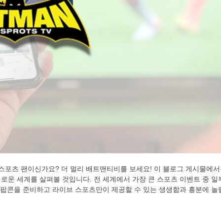
 스포츠 팬이신가요? 더 멀리 배트맨티비를 보세요! 이 블로그 게시물에
로운 세계를 살펴볼 것입니다. 전 세계에서 가장 큰 스포츠 이벤트 중 일
. 팝콘을 준비하고 라이브 스포츠만이 제공할 수 있는 생생함과 흥분에 놀