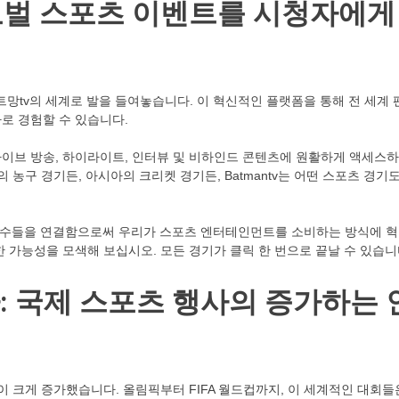
글로벌 스포츠 이벤트를 시청자에게
tv의 세계로 발을 들여놓습니다. 이 혁신적인 플랫폼을 통해 전 세계 
로 경험할 수 있습니다.
 라이브 방송, 하이라이트, 인터뷰 및 비하인드 콘텐츠에 원활하게 액세스
농구 경기든, 아시아의 크리켓 경기든, Batmantv는 어떤 스포츠 경기도
동선수들을 연결함으로써 우리가 스포츠 엔터테인먼트를 소비하는 방식에 
한한 가능성을 모색해 보십시오. 모든 경기가 클릭 한 번으로 끝날 수 있습니
: 국제 스포츠 행사의 증가하는 
이 크게 증가했습니다. 올림픽부터 FIFA 월드컵까지, 이 세계적인 대회들