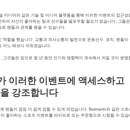
소셜 미디어와 같은 기술 및 미디어 플랫폼을 통해 이러한 이벤트의 접근성
존하여 자신이 좋아하는 팀과 선수들을 팔로우할 필요가 없습니다; 그들은
료 팬들과 관계를 맺을 수 있습니다.
 역할을 했습니다. 교통과 의사소통의 발전으로 운동선수, 코치, 팬들이
그 어느 때보다 쉬워졌습니다.
, 그것들은 앞으로 몇 년 동안 인기와 영향력이 계속해서 커질 것이 분명
antv가 이러한 이벤트에 액세스하고
법을 강조합니다
 팬들이 점점 더 쉽게 접할 수 있게 되었습니다. Batmantv와 같은 스트
신이 좋아하는 스포츠 이벤트를 라이브로 또는 주문형으로 시청할 수 있습