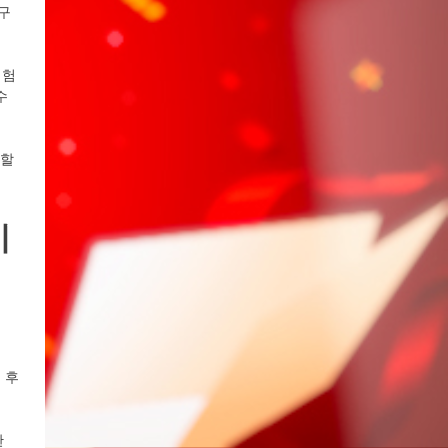
구
경험
수
비할
이
 후
한