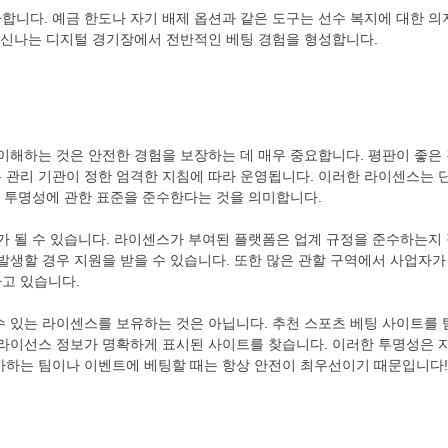
합니다. 예금 한도나 자기 배제 옵션과 같은 도구는 선수 복지에 대한 의
이 신나는 디지털 경기장에서 전반적인 베팅 경험을 형성합니다.
이해하는 것은 안전한 경험을 보장하는 데 매우 중요합니다. 평판이 좋은
 관리 기관이 정한 엄격한 지침에 따라 운영됩니다. 이러한 라이센스는 
적 투명성에 관한 표준을 준수한다는 것을 의미합니다.
가 될 수 있습니다. 라이센스가 부여된 플랫폼은 업계 규정을 준수하는지
발생할 경우 지원을 받을 수 있습니다. 또한 많은 관할 구역에서 사업자가
고 있습니다.
수 있는 라이센스를 보유하는 것은 아닙니다. 추천 스포츠 베팅 사이트를 
 라이선스 정보가 명확하게 표시된 사이트를 찾습니다. 이러한 투명성은 
아하는 팀이나 이벤트에 베팅할 때는 항상 안전이 최우선이기 때문입니다!