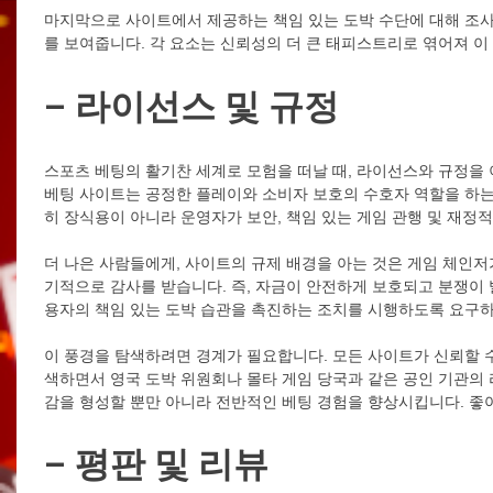
마지막으로 사이트에서 제공하는 책임 있는 도박 수단에 대해 조사
를 보여줍니다. 각 요소는 신뢰성의 더 큰 태피스트리로 엮어져 
– 라이선스 및 규정
스포츠 베팅의 활기찬 세계로 모험을 떠날 때, 라이선스와 규정을 
베팅 사이트는 공정한 플레이와 소비자 보호의 수호자 역할을 하는
히 장식용이 아니라 운영자가 보안, 책임 있는 게임 관행 및 재정
더 나은 사람들에게, 사이트의 규제 배경을 아는 것은 게임 체인저
기적으로 감사를 받습니다. 즉, 자금이 안전하게 보호되고 분쟁이 
용자의 책임 있는 도박 습관을 촉진하는 조치를 시행하도록 요구하
이 풍경을 탐색하려면 경계가 필요합니다. 모든 사이트가 신뢰할 
색하면서 영국 도박 위원회나 몰타 게임 당국과 같은 공인 기관의
감을 형성할 뿐만 아니라 전반적인 베팅 경험을 향상시킵니다. 좋
– 평판 및 리뷰