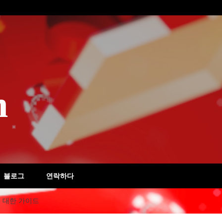
m
블로그
연락하다
에 대한 가이드