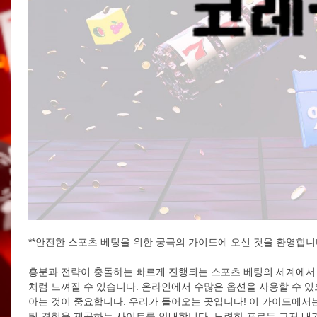
**안전한 스포츠 베팅을 위한 궁극의 가이드에 오신 것을 환영합니다
흥분과 전략이 충돌하는 빠르게 진행되는 스포츠 베팅의 세계에서 
처럼 느껴질 수 있습니다. 온라인에서 수많은 옵션을 사용할 수 
아는 것이 중요합니다. 우리가 들어오는 곳입니다! 이 가이드에서는
팅 경험을 제공하는 사이트를 안내합니다. 노련한 프로든 그저 내