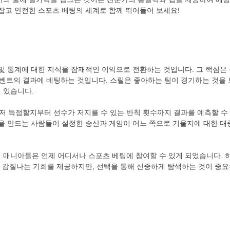
잡고 안전한 스포츠 베팅의 세계로 함께 뛰어들어 보세요!
및 통계에 대한 지식을 잠재적인 이익으로 전환하는 것입니다. 그 핵심은
 이벤트의 결과에 베팅하는 것입니다. 스릴은 좋아하는 팀이 경기하는 것을 
 있습니다.
 득점할지부터 선수가 저지를 수 있는 반칙 횟수까지 결과를 예측할 수
책을 만드는 사람들이 설정한 승산과 게임이 어느 쪽으로 기울지에 대한 대
 매니아들은 언제 어디서나 스포츠 베팅에 참여할 수 있게 되었습니다. 
는 감질나는 기회를 제공하지만, 선택을 통해 신중하게 탐색하는 것이 중