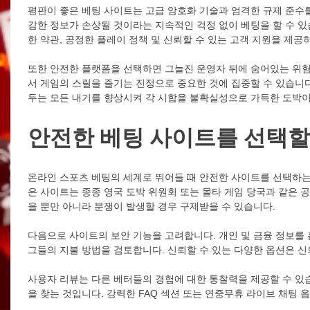
평판이 좋은 베팅 사이트는 고급 암호화 기술과 엄격한 규제 준수를
감한 정보가 손상될 것이라는 지속적인 걱정 없이 베팅을 할 수 있
한 약관, 공정한 플레이 정책 및 신뢰할 수 있는 고객 지원을 제공
또한 안전한 플랫폼을 선택하면 그늘진 운영자 뒤에 숨어있는 위
서 게임의 스릴을 즐기는 진정으로 중요한 것에 집중할 수 있습니다
두는 모든 내기를 향상시켜 각 시합을 불확실성으로 가득한 도박이
안전한 베팅 사이트를 선택할
온라인 스포츠 베팅의 세계로 뛰어들 때 안전한 사이트를 선택하는
은 사이트는 종종 영국 도박 위원회 또는 몰타 게임 당국과 같은 
을 뿐만 아니라 분쟁이 발생할 경우 구제받을 수 있습니다.
다음으로 사이트의 보안 기능을 고려합니다. 개인 및 금융 정보를 
그들의 지불 방법을 검토합니다. 신뢰할 수 있는 다양한 옵션은 
사용자 리뷰는 다른 베터들의 경험에 대한 통찰력을 제공할 수 있
을 찾는 것입니다. 강력한 FAQ 섹션 또는 연중무휴 라이브 채팅