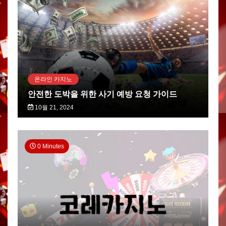
온라인 카지노
안전한 도박을 위한 사기 예방 요청 가이드
10월 21, 2024
0 Minutes