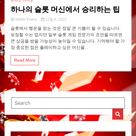
온라인 카지노
하나의 슬롯 머신에서 승리하는 팁
Walter Evans
12월 4, 2022
슬롯에서 행운을 얻는 것은 정말 큰 기쁨이 될 수 있습니다.
보장할 수는 없지만 일부 슬롯 게임 전문가의 조언을 따르면
큰 상금을 받을 가능성이 높아질 수 있습니다. 기억해야 할 가
장 중요한 점은 플레이하고 싶은 머신을...
Read More