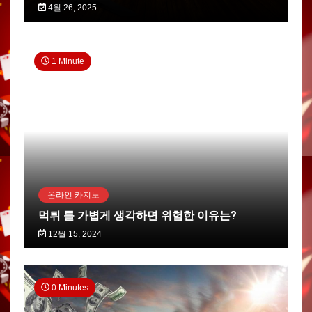
4월 26, 2025
1 Minute
온라인 카지노
먹튀 를 가볍게 생각하면 위험한 이유는?
12월 15, 2024
0 Minutes