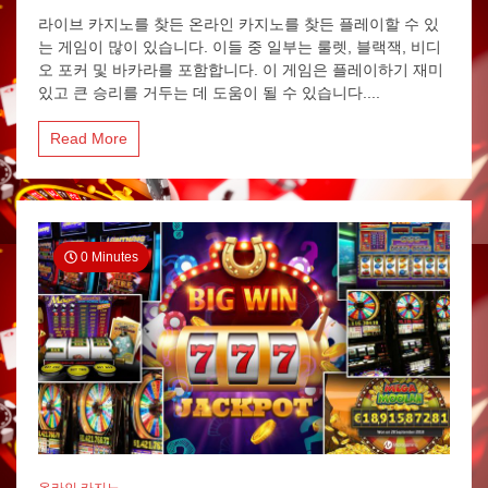
라이브 카지노를 찾든 온라인 카지노를 찾든 플레이할 수 있
는 게임이 많이 있습니다. 이들 중 일부는 룰렛, 블랙잭, 비디
오 포커 및 바카라를 포함합니다. 이 게임은 플레이하기 재미
있고 큰 승리를 거두는 데 도움이 될 수 있습니다....
Read More
0 Minutes